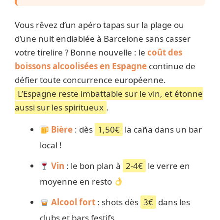
Vous rêvez d’un apéro tapas sur la plage ou
d’une nuit endiablée à Barcelone sans casser
votre tirelire ? Bonne nouvelle : le
coût des
boissons alcoolisées en Espagne
continue de
défier toute concurrence européenne.
L’Espagne reste imbattable sur le vin, et étonne
aussi sur les spiritueux
.
Bière
: dès
1,50€
la caña dans un bar
local !
Vin
: le bon plan à
2-4€
le verre en
moyenne en resto
Alcool fort
: shots dès
3€
dans les
clubs et bars festifs