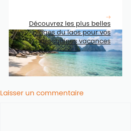
d’annulation de vol avec
Volotea en 2026
Découvrez les plus belles
plages du laos pour vos
prochaines vacances
Laisser un commentaire
Commentaire