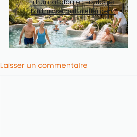
rhumatologie : soulager
l’arthrose naturellement
Laisser un commentaire
Commentaire