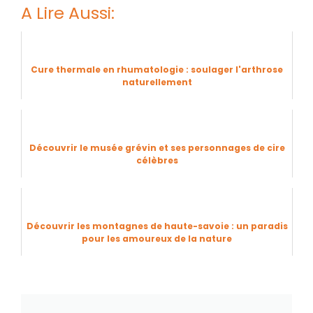
A Lire Aussi:
Cure thermale en rhumatologie : soulager l'arthrose
naturellement
Découvrir le musée grévin et ses personnages de cire
célèbres
Découvrir les montagnes de haute-savoie : un paradis
pour les amoureux de la nature